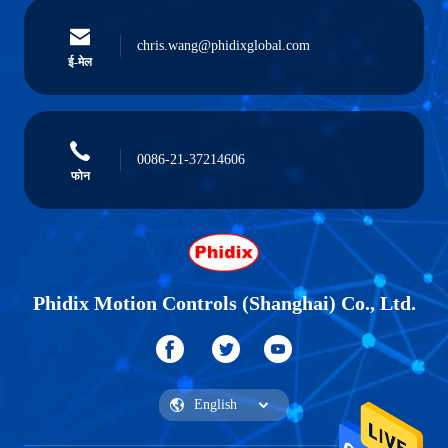
chris.wang@phidixglobal.com
ई-मेल
0086-21-37214606
फोन
Phidix Motion Controls (Shanghai) Co., Ltd.