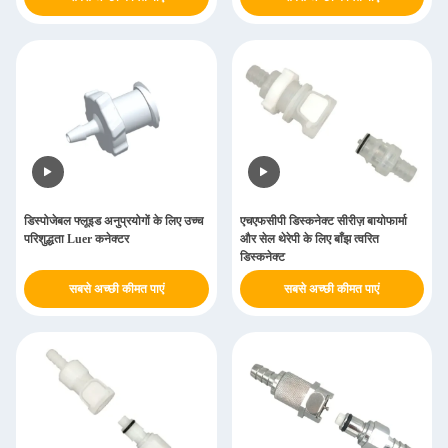
डिस्पोजेबल फ्लूइड अनुप्रयोगों के लिए उच्च
एचएफसीपी डिस्कनेक्ट सीरीज़ बायोफार्मा
परिशुद्धता Luer कनेक्टर
और सेल थेरेपी के लिए बाँझ त्वरित
डिस्कनेक्ट
सबसे अच्छी कीमत पाएं
सबसे अच्छी कीमत पाएं