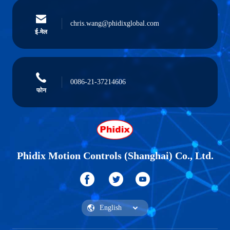
chris.wang@phidixglobal.com
ई-मेल
0086-21-37214606
फोन
Phidix Motion Controls (Shanghai) Co., Ltd.