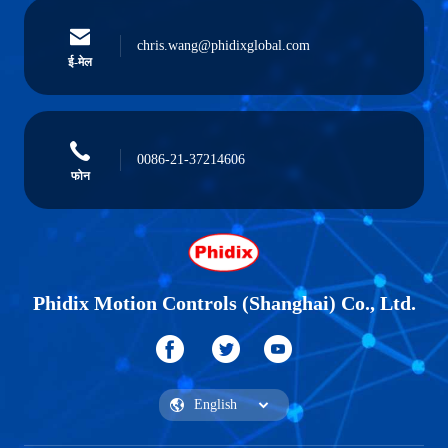
chris.wang@phidixglobal.com
ई-मेल
0086-21-37214606
फोन
Phidix Motion Controls (Shanghai) Co., Ltd.