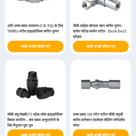
अति-उच्च दबाव उपकरण (CB-TQ) के लिए
सीबी-वाईएम कोयला खान त्वरित युग्मन -
70MPa स्टील हाइड्रोलिक त्वरित युग्मन
क्रोम प्लेटेड कार्बन स्टील - Dn10-Dn52
थ्रेड्स
सबसे अच्छी कीमत पाएं
सबसे अच्छी कीमत पाएं
सीबी-क्यू/जेडबी275 थ्रेड-लॉक हाइड्रोलिक
उच्च दबाव 316 स्टेन स्टील सीबी-क्यूसी
क्विक कपलिंग – कम दबाव अनुप्रयोगों के
त्वरित कनेक्टर एफकेएम सीलिंग स्वैगेलॉक
लिए मैनुअल पुश-पुल
संगत
सबसे अच्छी कीमत पाएं
सबसे अच्छी कीमत पाएं