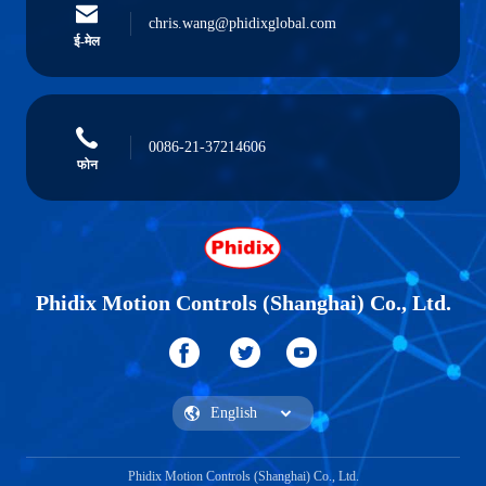
chris.wang@phidixglobal.com
ई-मेल
0086-21-37214606
फोन
Phidix Motion Controls (Shanghai) Co., Ltd.
Phidix Motion Controls (Shanghai) Co., Ltd.