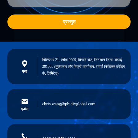
प्रस्तुत
बिल्डिंग # 21, ब्लॉक 9299, तिंगवेई रोड, जिनशान जिला, शंघाई
201505 (मुख्यालय और बिक्री कार्यालय: शंघाई फिडिक्स ट्रेडिंग
पता
कं, लिमिटेड)
chris.wang@phidixglobal.com
ई-मेल