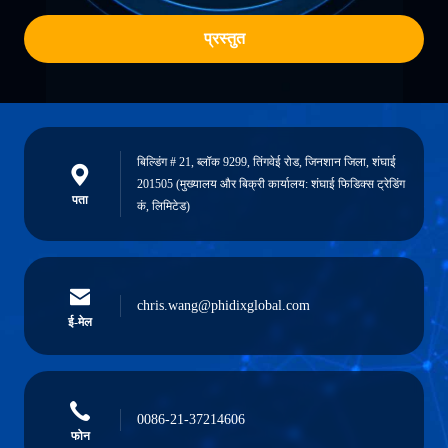
प्रस्तुत
बिल्डिंग # 21, ब्लॉक 9299, तिंगवेई रोड, जिनशान जिला, शंघाई
201505 (मुख्यालय और बिक्री कार्यालय: शंघाई फिडिक्स ट्रेडिंग
पता
कं, लिमिटेड)
chris.wang@phidixglobal.com
ई-मेल
0086-21-37214606
फोन