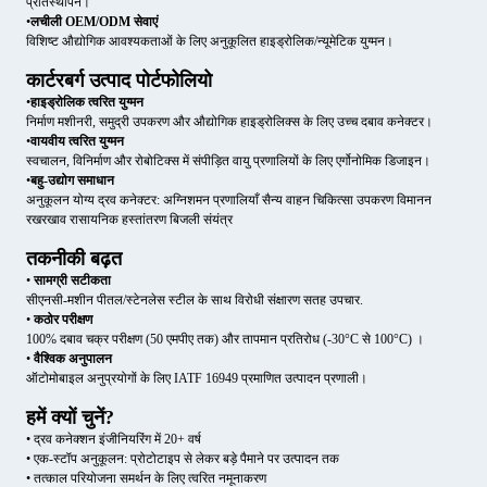
प्रतिस्थापन।
•
लचीली OEM/ODM सेवाएं
विशिष्ट औद्योगिक आवश्यकताओं के लिए अनुकूलित हाइड्रोलिक/न्यूमेटिक युग्मन।
कार्टरबर्ग उत्पाद पोर्टफोलियो
•
हाइड्रोलिक त्वरित युग्मन
निर्माण मशीनरी, समुद्री उपकरण और औद्योगिक हाइड्रोलिक्स के लिए उच्च दबाव कनेक्टर।
•
वायवीय त्वरित युग्मन
स्वचालन, विनिर्माण और रोबोटिक्स में संपीड़ित वायु प्रणालियों के लिए एर्गोनोमिक डिजाइन।
•
बहु-उद्योग समाधान
अनुकूलन योग्य द्रव कनेक्टर: अग्निशमन प्रणालियाँ सैन्य वाहन चिकित्सा उपकरण विमानन
रखरखाव रासायनिक हस्तांतरण बिजली संयंत्र
तकनीकी बढ़त
•
सामग्री सटीकता
सीएनसी-मशीन पीतल/स्टेनलेस स्टील के साथ विरोधी संक्षारण सतह उपचार.
•
कठोर परीक्षण
100% दबाव चक्र परीक्षण (50 एमपीए तक) और तापमान प्रतिरोध (-30°C से 100°C) ।
•
वैश्विक अनुपालन
ऑटोमोबाइल अनुप्रयोगों के लिए IATF 16949 प्रमाणित उत्पादन प्रणाली।
हमें क्यों चुनें?
• द्रव कनेक्शन इंजीनियरिंग में 20+ वर्ष
• एक-स्टॉप अनुकूलन: प्रोटोटाइप से लेकर बड़े पैमाने पर उत्पादन तक
• तत्काल परियोजना समर्थन के लिए त्वरित नमूनाकरण