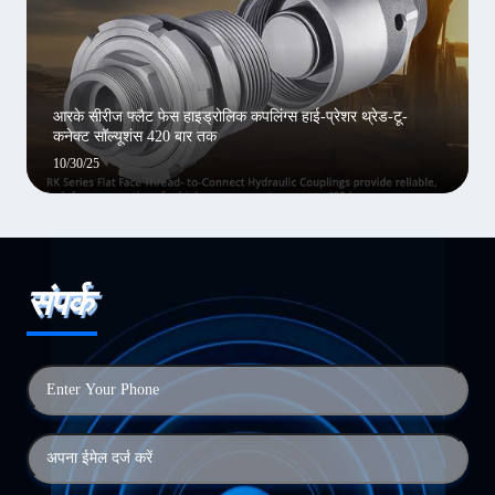
आरके सीरीज फ्लैट फेस हाइड्रोलिक कपलिंग्स हाई-प्रेशर थ्रेड-टू-
कनेक्ट सॉल्यूशंस 420 बार तक
10/30/25
संपर्क