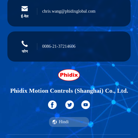
chris.wang@phidixglobal.com
ई-मेल
0086-21-37214606
फोन
Phidix Motion Controls (Shanghai) Co., Ltd.
Hindi