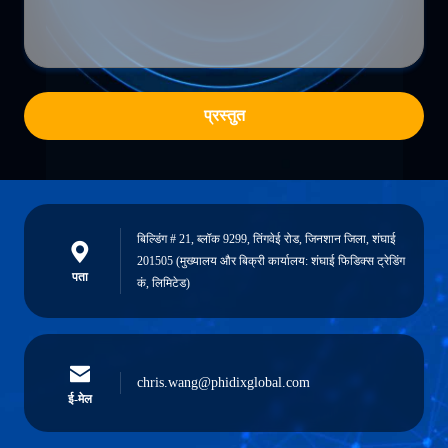
प्रस्तुत
बिल्डिंग # 21, ब्लॉक 9299, तिंगवेई रोड, जिनशान जिला, शंघाई
201505 (मुख्यालय और बिक्री कार्यालय: शंघाई फिडिक्स ट्रेडिंग
पता
कं, लिमिटेड)
chris.wang@phidixglobal.com
ई-मेल