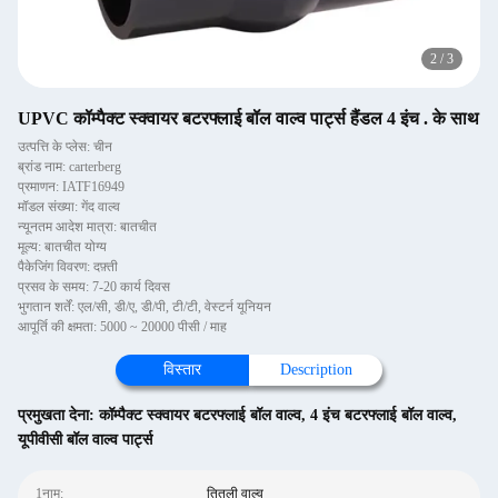
2
/
3
UPVC कॉम्पैक्ट स्क्वायर बटरफ्लाई बॉल वाल्व पार्ट्स हैंडल 4 इंच . के साथ
उत्पत्ति के प्लेस: चीन
ब्रांड नाम: carterberg
प्रमाणन: IATF16949
मॉडल संख्या: गेंद वाल्व
न्यूनतम आदेश मात्रा: बातचीत
मूल्य: बातचीत योग्य
पैकेजिंग विवरण: दफ़्ती
प्रसव के समय: 7-20 कार्य दिवस
भुगतान शर्तें: एल/सी, डी/ए, डी/पी, टी/टी, वेस्टर्न यूनियन
आपूर्ति की क्षमता: 5000 ~ 20000 पीसी / माह
विस्तार
Description
प्रमुखता देना:
कॉम्पैक्ट स्क्वायर बटरफ्लाई बॉल वाल्व
,
4 इंच बटरफ्लाई बॉल वाल्व
,
यूपीवीसी बॉल वाल्व पार्ट्स
1नाम:
तितली वाल्व