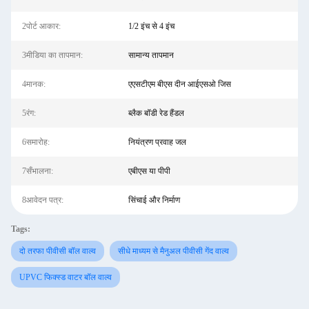
2पोर्ट आकार:
1/2 इंच से 4 इंच
3मीडिया का तापमान:
सामान्य तापमान
4मानक:
एएसटीएम बीएस दीन आईएसओ जिस
5रंग:
ब्लैक बॉडी रेड हैंडल
6समारोह:
नियंत्रण प्रवाह जल
7सँभालना:
एबीएस या पीपी
8आवेदन पत्र:
सिंचाई और निर्माण
Tags:
दो तरफा पीवीसी बॉल वाल्व
सीधे माध्यम से मैनुअल पीवीसी गेंद वाल्व
UPVC फिक्स्ड वाटर बॉल वाल्व