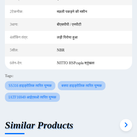
2टेकनीक:
मछली पकड़ने की मशीन
3धागा:
बीएसपीपी / एनपीटी
4लॉकिंग तंत्र:
लड़ी पिरोया हुआ
5सील:
NBR
6लेन-देन:
NITTO HSPcupla श्रृंखला
Tags:
SS316 हाइड्रोलिक त्वरित युग्मक
बसपा हाइड्रोलिक त्वरित युग्मक
IATF16949 आईएसओ त्वरित युग्मक
Similar Products