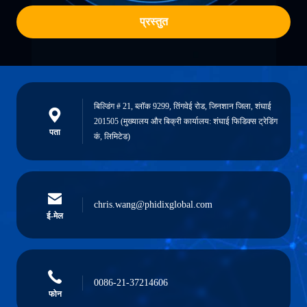
प्रस्तुत
बिल्डिंग # 21, ब्लॉक 9299, तिंगवेई रोड, जिनशान जिला, शंघाई
201505 (मुख्यालय और बिक्री कार्यालय: शंघाई फिडिक्स ट्रेडिंग
पता
कं, लिमिटेड)
chris.wang@phidixglobal.com
ई-मेल
0086-21-37214606
फोन