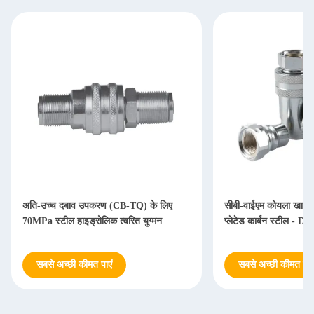
अति-उच्च दबाव उपकरण (CB-TQ) के लिए
सीबी-वाईएम कोयला खान त्व
70MPa स्टील हाइड्रोलिक त्वरित युग्मन
प्लेटेड कार्बन स्टील - D
सबसे अच्छी कीमत पाएं
सबसे अच्छी कीमत पाएं