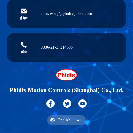
chris.wang@phidixglobal.com
ई-मेल
0086-21-37214606
फोन
Phidix Motion Controls (Shanghai) Co., Ltd.