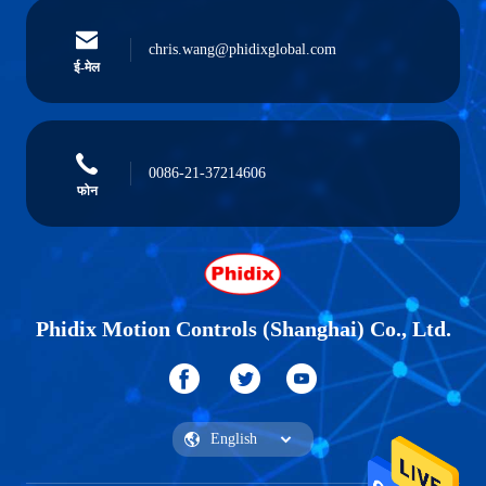
chris.wang@phidixglobal.com
ई-मेल
0086-21-37214606
फोन
Phidix Motion Controls (Shanghai) Co., Ltd.