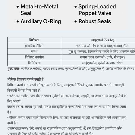
विशेषता
आईएसओ 7241-ए
आंतरिक सीलिंग
सहायक ओ-रिंग के साथ धातु-से-धातु सील
संबंध
पुश-टू-कनेक्ट, डिस्कनेक्ट करने के लिए आस्तीन खींचे
विशिष्ट उपयोग
मध्यम दबाव प्रणाली (कृषि, मोबाइल)
विनिमेयता
आईएसओ-ए ब्रांडों के साथ संगत
मुख्य बात
: सीरीज ए लचीली, मध्यम दबाव वाली प्रणालियों के लिए अनुकूलित है, जबकि सीरीज बी बेहतर
भौतिक विकल्प मायने रखते हैं
विभिन्न कार्य वातावरणों को पूरा करने के लिए, आईएसओ 7241 युग्मक आमतौर पर तीन सामग्री
विकल्पों में पेश किए जाते हैंः
• स्टेनलेस स्टीलः जंग और तापमान प्रतिरोधी, रासायनिक, समुद्री, या उच्च नमक अनुप्रयोगों के
लिए आदर्श।
कार्बन स्टील: लागत प्रभावी, मानक हाइड्रोलिक प्रणालियों में व्यापक रूप से उपयोग किया जाता
है।
• पीतल: मध्यम दबाव वाले सिस्टम के लिए, या जहां चालकता या एंटी-ऑक्सीडेशन की आवश्यकता
होती है।
कठोर वातावरण (जैसे, बाहरी या रासायनिक द्रव अनुप्रयोगों) में, हम विस्तारित स्थायित्व और
प्रदर्शन के लिए स्टेनलेस स्टील में श्रृंखला बी की सिफारिश करते हैं।