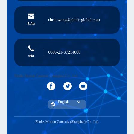
chris.wang@phidixglobal.com
ई-मेल
0086-21-37214606
फोन
Phidix Motion Controls (Shanghai) Co., Ltd.
Phidix Motion Controls (Shanghai) Co., Ltd.