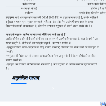
ब्रांड संगतता
क्रॉस-ब्रांड विनिम
स्थान की सीमाएँ
सीरीज ए में अधि
पर्यावरण
जंग के लिए स्टेनलेस स्टी
उदाहरण
: यदि आप एक कृषि मशीनरी OEM 2000 PSI के तहत काम कर रहे हैं, कार्बन स्टील में
श्रृंखला ए महान मूल्य प्रदान करता है।
यदि आप तेल और गैस उद्योग में उच्च दबाव के तहत
विश्वसनीयता की आवश्यकता है, स्टेनलेस स्टील में श्रृंखला बी अपने सबसे अच्छे दांव है।
बाजार के रुझानः अधिक उपयोगकर्ता सीरीज बी क्यों चुन रहे हैं
जबकि सीरीज ए और सीरीज बी दोनों का व्यापक रूप से उपयोग किया जाता है, हाल के वर्षों में एक
स्पष्ट प्रवृत्ति हैः सीरीज बी का स्वीकृति बढ़ी है। कारणों में शामिल हैंः
• प्रमुख वैश्विक ब्रांड (उदाहरण के लिए, पार्कर, फास्टर) डिफ़ॉल्ट रूप से बी-शैली के डिजाइनों के
लिए हैं।
• श्रृंखला बी विशेष रूप से लगातार कनेक्ट/डिस्कनेक्ट अनुप्रयोगों में बेहतर दीर्घकालिक सील
प्रदान करती है।
• ग्राहक अब वैश्विक विनिमेयता की मांग करते हैं और श्रृंखला बी अधिक संगतता प्रदान करती
है।
अनुशंसित उत्पाद
high