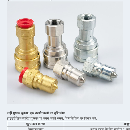
सही युग्मक चुनना: एक उपयोगकर्ता का दृष्टिकोण
हाइड्रोलिक त्वरित युग्मक का चयन करते समय, निम्नलिखित पर विचार करें:
मूल्यांकन कारक
अनुश
सिस्टम दबाव
मध्यम दबाव के लिए सीरीज ए, उच्