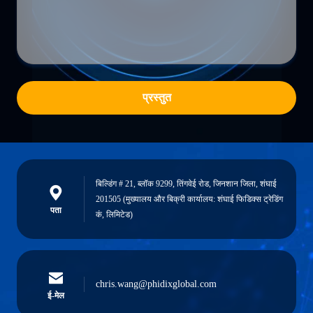
प्रस्तुत
बिल्डिंग # 21, ब्लॉक 9299, तिंगवेई रोड, जिनशान जिला, शंघाई
201505 (मुख्यालय और बिक्री कार्यालय: शंघाई फिडिक्स ट्रेडिंग
पता
कं, लिमिटेड)
chris.wang@phidixglobal.com
ई-मेल