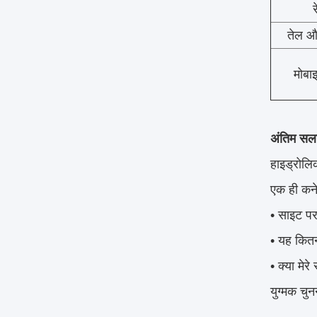
तेल और
मोबा
अंतिम सल
हाइड्रोलिक
एक ही कनेक
• साइट पर 
• यह कितन
• क्या मे
युग्मक चु