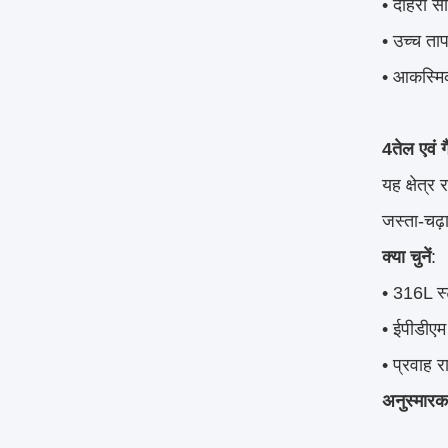
• दोहरी 
• उच्च ता
• आकस्मिक
4तेल एवं ग
यह क्षेत्र
जस्ता-चढ़
क्या चुनें
:
• 316L स्
• ईपीडीएम
• प्रवाह 
अनुस्मारक