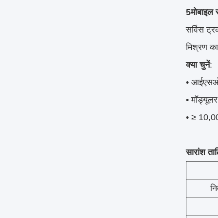
5मोबाइल 
सर्विस ट्
मिश्रण का
क्या चुनें
:
• आईएसओ 
• मॉड्यूल
• ≥ 10,00
सारांश ता
नि