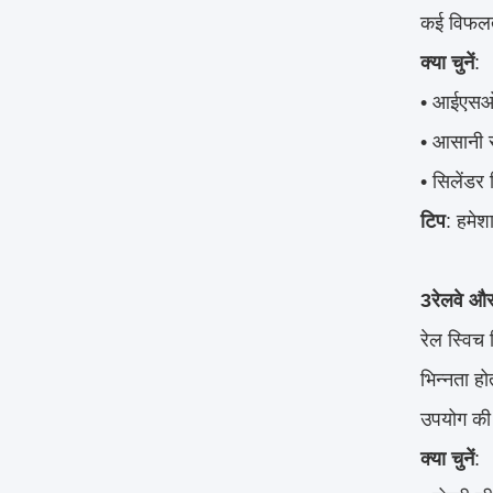
कई विफलता
क्या चुनें
:
• आईएसओ
• आसानी स
• सिलेंडर
टिप
: हमेश
3रेलवे औ
रेल स्विच 
भिन्नता होत
उपयोग की
क्या चुनें
: