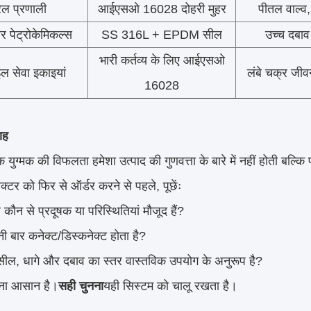
रेल प्रणाली
आईएसओ 16028 दोहरी मुहर
पीतल वाल्व,
 पेट्रोकेमिकल्स
SS 316L + EPDM सील
उच्च दबाव 
भारी कर्तव्य के लिए आईएसओ
इल सेवा इकाइयां
लंबे चक्र जीवन
16028
ाह
 युग्मक की विफलता हमेशा उत्पाद की गुणवत्ता के बारे में नहीं होती बल्कि 
्टर को फिर से ऑर्डर करने से पहले, पूछेंः
कौन से प्रदूषक या परिस्थितियां मौजूद हैं?
ी बार कनेक्ट/डिस्कनेक्ट होता है?
रे सील, धागे और दबाव का स्तर वास्तविक उपयोग के अनुरूप है?
नना आसान है।
सही चुनना
यही सिस्टम को चालू रखता है।