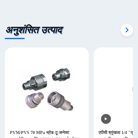
अनुशंसित उत्पाद
PVM/PVS 70 MPa थ्रेड-टू-कनेक्ट
एपीसी श्रृंखला 1/4 "प्रवा