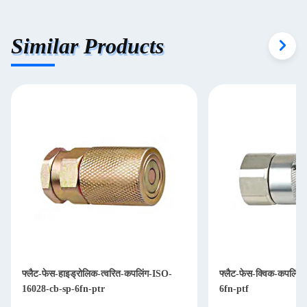
Similar Products
फ्लैट-फेस-हाइड्रोलिक-त्वरित-कपलिंग-ISO-
फ्लैट-फेस-क्विक-कपलिं
16028-cb-sp-6fn-ptr
6fn-ptf