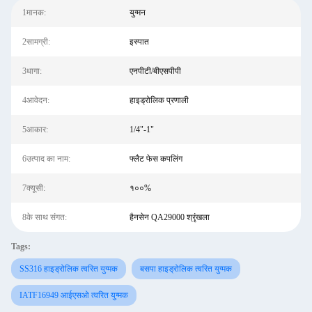
1मानक:
युग्मन
2सामग्री:
इस्पात
3धागा:
एनपीटी/बीएसपीपी
4आवेदन:
हाइड्रोलिक प्रणाली
5आकार:
1/4"-1"
6उत्पाद का नाम:
फ्लैट फेस कपलिंग
7क्यूसी:
१००%
8के साथ संगत:
हैनसेन QA29000 श्रृंखला
Tags:
SS316 हाइड्रोलिक त्वरित युग्मक
बसपा हाइड्रोलिक त्वरित युग्मक
IATF16949 आईएसओ त्वरित युग्मक