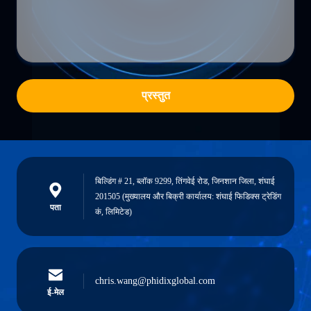
प्रस्तुत
बिल्डिंग # 21, ब्लॉक 9299, तिंगवेई रोड, जिनशान जिला, शंघाई
201505 (मुख्यालय और बिक्री कार्यालय: शंघाई फिडिक्स ट्रेडिंग
पता
कं, लिमिटेड)
chris.wang@phidixglobal.com
ई-मेल