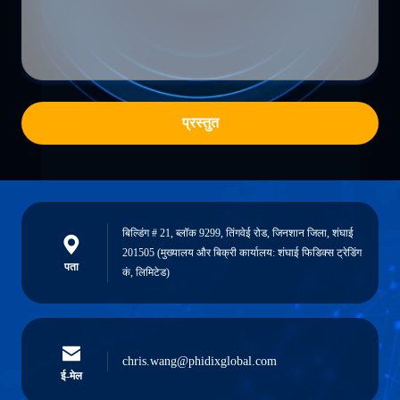
प्रस्तुत
बिल्डिंग # 21, ब्लॉक 9299, तिंगवेई रोड, जिनशान जिला, शंघाई
201505 (मुख्यालय और बिक्री कार्यालय: शंघाई फिडिक्स ट्रेडिंग
पता
कं, लिमिटेड)
chris.wang@phidixglobal.com
ई-मेल