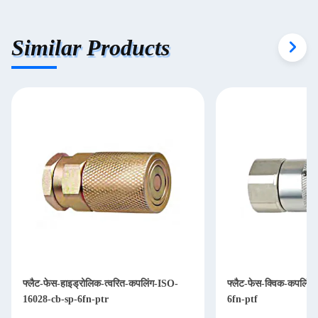
Similar Products
फ्लैट-फेस-हाइड्रोलिक-त्वरित-कपलिंग-ISO-
फ्लैट-फेस-क्विक-कपलिं
16028-cb-sp-6fn-ptr
6fn-ptf