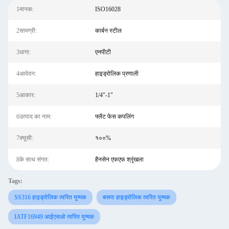
1मानक:
ISO16028
2सामग्री:
कार्बन स्टील
3धागा:
एनपीटी
4आवेदन:
हाइड्रोलिक प्रणाली
5आकार:
1/4"-1"
6उत्पाद का नाम:
फ्लैट फेस कपलिंग
7क्यूसी:
१००%
8के साथ संगत:
हैनसेन एफएफ श्रृंखला
Tags:
SS316 हाइड्रोलिक त्वरित युग्मक
बसपा हाइड्रोलिक त्वरित युग्मक
IATF16949 आईएसओ त्वरित युग्मक