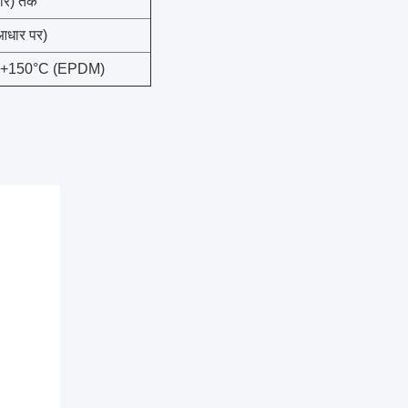
ार) तक
आधार पर)
से +150°C (EPDM)