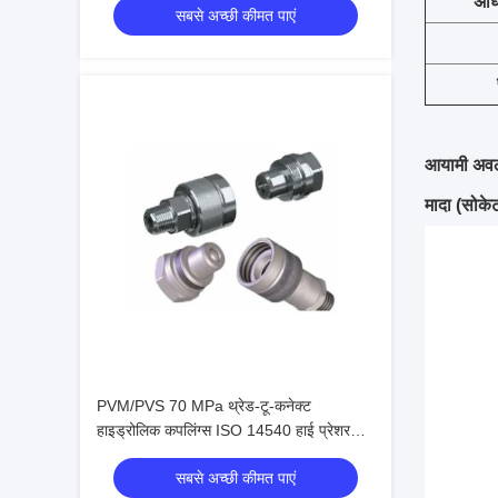
अधि
सबसे अच्छी कीमत पाएं
आयामी अव
मादा (सोके
PVM/PVS 70 MPa थ्रेड-टू-कनेक्ट
हाइड्रोलिक कपलिंग्स ISO 14540 हाई प्रेशर
कोन वाल्व कनेक्टर्स
सबसे अच्छी कीमत पाएं