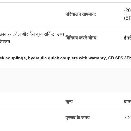
-20
परिचालन तापमान:
(E
-उपकरण, तेल और गैस द्रव सर्किट, उच्च
विनिमय करने योग्य:
हैनस
सिस्टम
,
,
ick couplings
hydraulic quick couplers with warranty
CB SPS 3FN
मूल्य
बात
प्रसव के समय
7-2