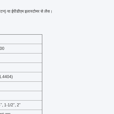
विटन) या ईपीडीएम इलास्टोमर से लैस।
00
(1.4404)
4", 1-1/2", 2"