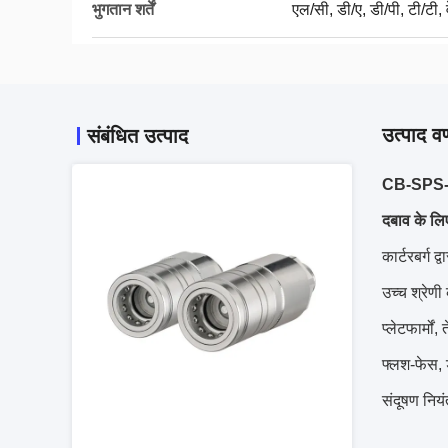
भुगतान शर्तें
एल/सी, डी/ए, डी/पी, टी/टी, व
उत्पाद वर
संबंधित उत्पाद
CB-SPS-3FN
दबाव के लि
कार्टरबर्ग
उच्च श्रेणी 
प्लेटफार्मो
फ्लश-फेस,
संदूषण नियं