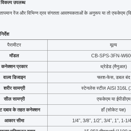
र विकल्प उपलब्ध
 तापमान रेंज और विभिन्न द्रव संगतता आवश्यकताओं के अनुरूप या तो एफकेएम (
िर्देश
पैरामीटर
मूल्य
मॉडल
CB-SPS-3FN-W60
कनेक्शन प्रकार
थ्रेडेड (मैनुअल)
वाल्व डिजाइन
फ्लश-फेस, डबल बंद
शरीर सामग्री
स्टेनलेस स्टील AISI 316L 
सील सामग्री
एफकेएम या ईपीडीएम
ट दबाव के तहत कनेक्शन
हाँ (सोकेट पक्ष)
आकार सीमा
1/4", 3/8", 1/2", 3/4", 1", 1-1/