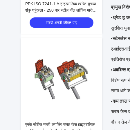
PPK ISO 7241-1 A हाइड्रोलिक त्वरित युग्मक
प्रमुख विशे
शंकु श्रृंखला - 250 बार स्टील बॉल लॉकिंग भारी
मशीनरी के लिए
•
थ्रेड-टू-कन
सबसे अच्छी कीमत पाएं
सुरक्षित घ
•
स्टेनलेस स
एआईएसआई 31
प्रतिरोध प
•
अवशिष्ट दब
विशेष रूप 
समय धागे क
•
कम तरल पदा
फ्लश-फेस व
दौरान तेल 
एमके सीरीज मल्टी-कपलिंग फ्लैट फेस हाइड्रोलिक