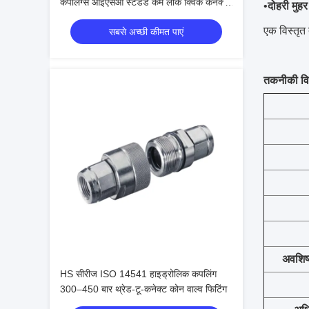
कपलिंग्स आईएसओ स्टैंडर्ड कैम लॉक क्विक कनेक्ट
•
दोहरी मुह
सिस्टम
एक विस्तृत
सबसे अच्छी कीमत पाएं
तकनीकी विन
अवशिष्
HS सीरीज ISO 14541 हाइड्रोलिक कपलिंग
300–450 बार थ्रेड-टू-कनेक्ट कोन वाल्व फिटिंग