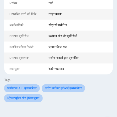
12संबंध:
नली
13स्थापित करने की विधि:
टाइट करना
14प्रौद्योगिकी:
सीएनसी मशीनिंग
15उत्पाद प्रतिरोध:
करोश़न और जंग प्रतिरोधी
16मशीन परीक्षण रिपोर्ट:
प्रदान किया गया
17उत्पाद प्रमाणन:
उद्योग मानकों द्वारा प्रमाणित
18प्रयुक्त:
रेलवे रखरखाव
Tags:
प्लास्टिक API क्रॉसओवर
त्वरित कनेक्ट एपीआई क्रॉसओवर
थ्रेड ट्यूबिंग और हेसिंग युग्मन