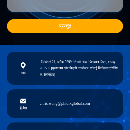
प्रस्तुत
बिल्डिंग # 21, ब्लॉक 9299, तिंगवेई रोड, जिनशान जिला, शंघाई
201505 (मुख्यालय और बिक्री कार्यालय: शंघाई फिडिक्स ट्रेडिंग
पता
कं, लिमिटेड)
chris.wang@phidixglobal.com
ई-मेल