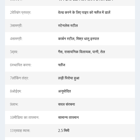
2वेल्डिंग प्रपत्र:
वेल्ड करने के लिए पाइप को फ्लैंज में डालें
3सामग्री:
स्टेनलेस स्टील
4सामग्री:
कार्बन स्टील, मिश्र धातु इस्पात
5द्रव:
गैस, रासायनिक विलायक, पानी, तेल
6स्थापित करना:
फ्लैंज
7लॉकिंग तंत्र:
लड़ी पिरोया हुआ
8ओईएम:
अनुमोदित
9लाभ:
सरल संरचना
10मीडिया का तापमान:
सामान्य तापमान
11प्रवाह व्यास:
2.5 मिमी