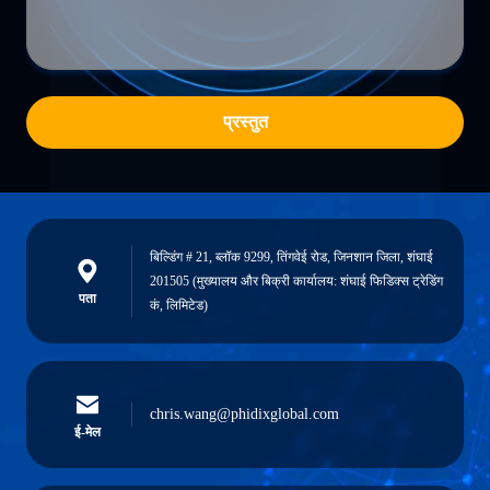
प्रस्तुत
बिल्डिंग # 21, ब्लॉक 9299, तिंगवेई रोड, जिनशान जिला, शंघाई
201505 (मुख्यालय और बिक्री कार्यालय: शंघाई फिडिक्स ट्रेडिंग
पता
कं, लिमिटेड)
chris.wang@phidixglobal.com
ई-मेल