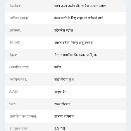
1आवेदन:
पवन ऊर्जा उद्योग और सीवेज उपचार उद्योग
2वेल्डिंग प्रपत्र:
वेल्ड करने के लिए पाइप को फ्लैंज में डालें
3सामग्री:
स्टेनलेस स्टील
4सामग्री:
कार्बन स्टील, मिश्र धातु इस्पात
5द्रव:
गैस, रासायनिक विलायक, पानी, तेल
6स्थापित करना:
फ्लैंज
7लॉकिंग तंत्र:
लड़ी पिरोया हुआ
8ओईएम:
अनुमोदित
9लाभ:
सरल संरचना
10मीडिया का तापमान:
सामान्य तापमान
11प्रवाह व्यास:
2.5 मिमी