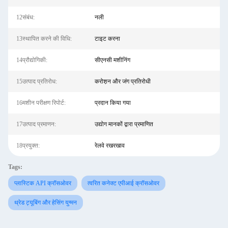
12संबंध:
नली
13स्थापित करने की विधि:
टाइट करना
14प्रौद्योगिकी:
सीएनसी मशीनिंग
15उत्पाद प्रतिरोध:
करोश़न और जंग प्रतिरोधी
16मशीन परीक्षण रिपोर्ट:
प्रदान किया गया
17उत्पाद प्रमाणन:
उद्योग मानकों द्वारा प्रमाणित
18प्रयुक्त:
रेलवे रखरखाव
Tags:
प्लास्टिक API क्रॉसओवर
त्वरित कनेक्ट एपीआई क्रॉसओवर
थ्रेड ट्यूबिंग और हेसिंग युग्मन