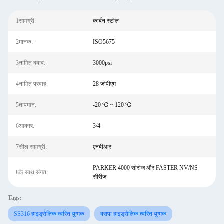
1सामग्री:
कार्बन स्टील
2मानक:
ISO5675
3नामित दबाव:
3000psi
4नामित प्रवाह:
28 जीपीएम
5तापमान:
-20 ℃ ~ 120 ℃
6आकार:
3/4
7सील सामग्री:
एनबीआर
PARKER 4000 सीरीज और FASTER NV/NS
8के साथ संगत:
सीरीज
Tags:
SS316 हाइड्रोलिक त्वरित युग्मक
बसपा हाइड्रोलिक त्वरित युग्मक