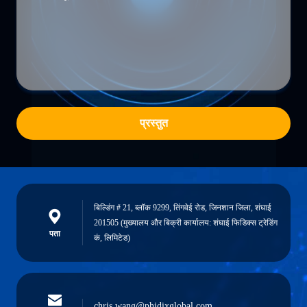
प्रस्तुत
बिल्डिंग # 21, ब्लॉक 9299, तिंगवेई रोड, जिनशान जिला, शंघाई
201505 (मुख्यालय और बिक्री कार्यालय: शंघाई फिडिक्स ट्रेडिंग
पता
कं, लिमिटेड)
chris.wang@phidixglobal.com