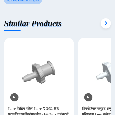
थ्रेड ट्यूबिंग और हेसिंग युग्मन
Similar Products
Luer फिटिंग महिला Luer X 3/32 HB
डिस्पोजेबल फ्लूइड अनुप्रय
प्राकृतिक पॉलीप्रोपाइलीन - FitQuik कनेक्टर्स
परिशुद्धता Luer कनेक्टर