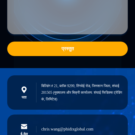
प्रस्तुत
बिल्डिंग # 21, ब्लॉक 9299, तिंगवेई रोड, जिनशान जिला, शंघाई
201505 (मुख्यालय और बिक्री कार्यालय: शंघाई फिडिक्स ट्रेडिंग
पता
कं, लिमिटेड)
chris.wang@phidixglobal.com
ई-मेल