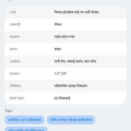
1नाम:
निप्पल इंटरफ़ेस स्प्रे गन नली नोजल
2सामग्री:
पीतल
3प्रकार:
गार्डन वॉटर गन्स
4धागा:
बसपा
5आवेदन:
पानी देना, सफाई करना, कार धोना
6आकार:
1/2",3/4''
7विशेषता:
परिवर्तनीय प्रवाह नियंत्रण
8कार्य दबाव:
60 पीएसआई
Tags:
प्लास्टिक API क्रॉसओवर
त्वरित कनेक्ट एपीआई क्रॉसओवर