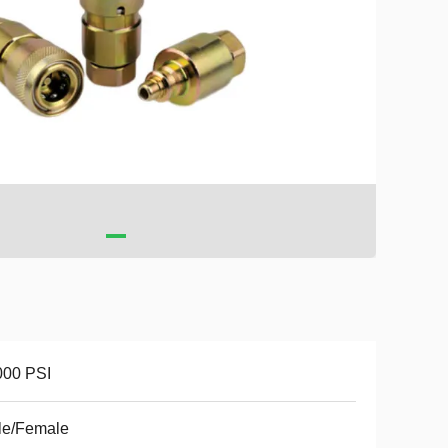
000 PSI
le/Female