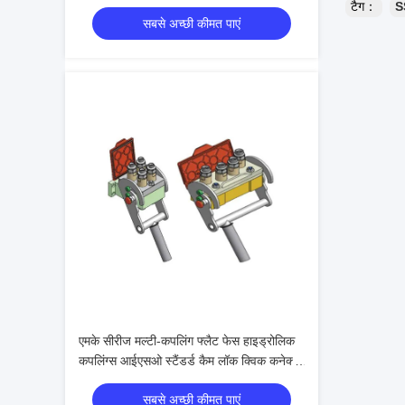
मशीनरी के लिए
टैग：
S
सबसे अच्छी कीमत पाएं
एमके सीरीज मल्टी-कपलिंग फ्लैट फेस हाइड्रोलिक
कपलिंग्स आईएसओ स्टैंडर्ड कैम लॉक क्विक कनेक्ट
सिस्टम
सबसे अच्छी कीमत पाएं