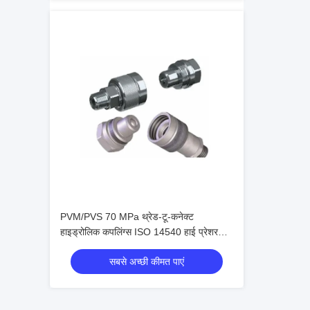
PVM/PVS 70 MPa थ्रेड-टू-कनेक्ट
हाइड्रोलिक कपलिंग्स ISO 14540 हाई प्रेशर
कोन वाल्व कनेक्टर्स
सबसे अच्छी कीमत पाएं