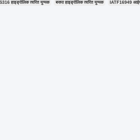
S316 हाइड्रोलिक त्वरित युग्मक
बसपा हाइड्रोलिक त्वरित युग्मक
IATF16949 आईएसओ