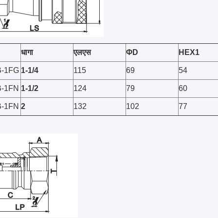
धागा
एलएस
ΦD
HEX1
B-1FG
1
-1/4
115
69
54
B-1FN
1-1/2
124
79
60
B-1FN
2
132
102
77