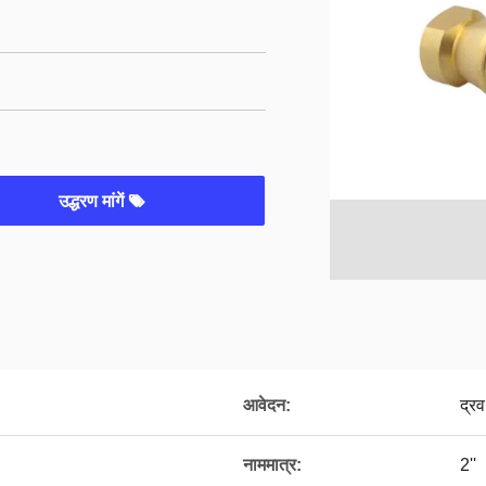
उद्धरण मांगें
आवेदन:
द्रव
नाममात्र:
2''