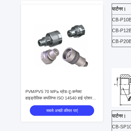
पार्टनर।
CB-P10
CB-P12
CB-P20
PVM/PVS 70 MPa थ्रेड-टू-कनेक्ट
हाइड्रोलिक कपलिंग्स ISO 14540 हाई प्रेशर
कोन वाल्व कनेक्टर्स
सबसे अच्छी कीमत पाएं
पार्टनर।
CB-SP1