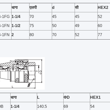
धागा
एलपी
d
सी
HEX2
B-1FG
1
-1/4
70
45
45
52
B-1FN
1-1/2
75
50
49
60
B-1FN
2
80
70
52
77
धागा
L
ΦD
HEX1
0B
1
-1/4
140.5
69
54