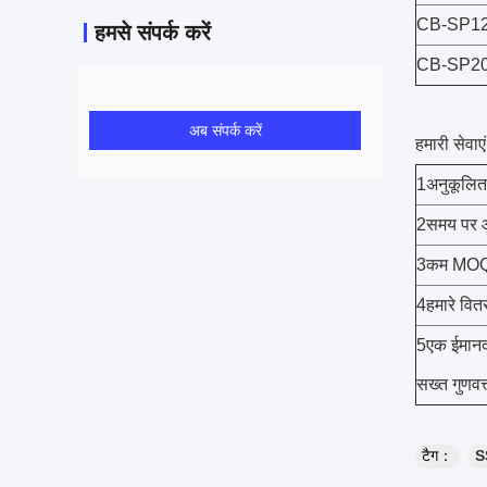
CB-SP1
हमसे संपर्क करें
CB-SP2
अब संपर्क करें
हमारी सेवाएं
1अनुकूलित
2समय पर और
3कम MOQ, 
4हमारे वित
5एक ईमानदा
सख्त गुणवत्
टैग：
S