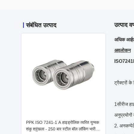
उत्पाद वर
संबंधित उत्पाद
अधिक आईएसओ
अवलोकन
ISO7241B म
ट्रैक्टरों 
1सीरीज हाइ
अनुप्रयोगों
PPK ISO 7241-1 A हाइड्रोलिक त्वरित युग्मक
2. अनकप्पेट
शंकु श्रृंखला - 250 बार स्टील बॉल लॉकिंग भारी