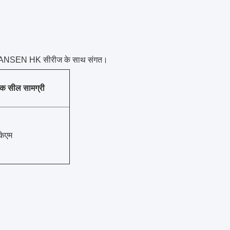
NSEN HK सीरीज के साथ संगत।
नक
सील सामग्री
केएम