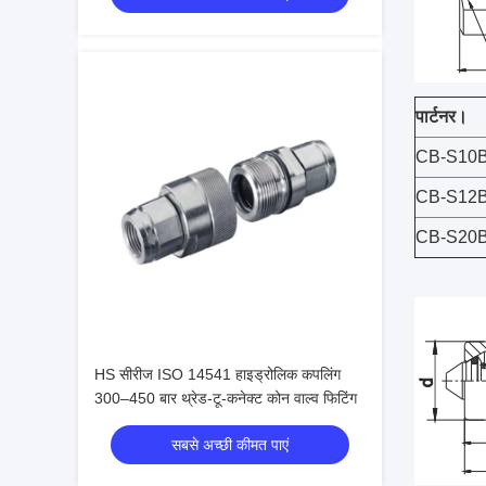
पार्टनर।
CB-S10
CB-S12
CB-S20
HS सीरीज ISO 14541 हाइड्रोलिक कपलिंग
300–450 बार थ्रेड-टू-कनेक्ट कोन वाल्व फिटिंग
सबसे अच्छी कीमत पाएं