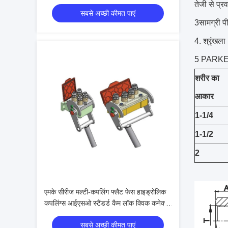
मशीनरी के लिए
तेजी से प्
सबसे अच्छी कीमत पाएं
3सामग्री 
4. श्रृंखल
5 PARKE
शरीर का
आकार
1
-1/4
1
-1/2
2
एमके सीरीज मल्टी-कपलिंग फ्लैट फेस हाइड्रोलिक
कपलिंग्स आईएसओ स्टैंडर्ड कैम लॉक क्विक कनेक्ट
सिस्टम
सबसे अच्छी कीमत पाएं