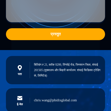
प्रस्तुत
बिल्डिंग # 21, ब्लॉक 9299, तिंगवेई रोड, जिनशान जिला, शंघाई
201505 (मुख्यालय और बिक्री कार्यालय: शंघाई फिडिक्स ट्रेडिंग
पता
कं, लिमिटेड)
chris.wang@phidixglobal.com
ई-मेल