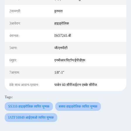
2सामग्री:
इस्पात
3आवेदन:
हाइड्रोलिक
4मानक:
ISO7241-बी
5धागा:
जी/एनपीटी
6मुहर:
एनबीआर/विटॉन/ईपीडीएम
7आयाम:
1/8''-1''
8के साथ आदान-प्रदान:
पार्कर 60 सीरीज/ईटन एचके सीरीज
Tags:
SS316 हाइड्रोलिक त्वरित युग्मक
बसपा हाइड्रोलिक त्वरित युग्मक
IATF16949 आईएसओ त्वरित युग्मक