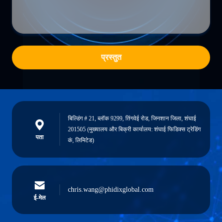
प्रस्तुत
बिल्डिंग # 21, ब्लॉक 9299, तिंगवेई रोड, जिनशान जिला, शंघाई
201505 (मुख्यालय और बिक्री कार्यालय: शंघाई फिडिक्स ट्रेडिंग
पता
कं, लिमिटेड)
chris.wang@phidixglobal.com
ई-मेल