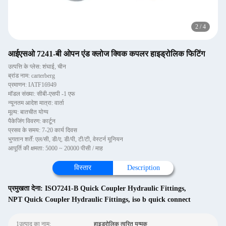
2
/
4
आईएसओ 7241-बी ओपन एंड क्लोज क्विक कपलर हाइड्रोलिक फिटिंग
उत्पत्ति के प्लेस: शंघाई, चीन
ब्रांड नाम: carterberg
प्रमाणन: IATF16949
मॉडल संख्या: सीबी-एसपी -1 एफ
न्यूनतम आदेश मात्रा: वार्ता
मूल्य: बातचीत योग्य
पैकेजिंग विवरण: कार्टून
प्रसव के समय: 7-20 कार्य दिवस
भुगतान शर्तें: एल/सी, डी/ए, डी/पी, टी/टी, वेस्टर्न यूनियन
आपूर्ति की क्षमता: 5000 ~ 20000 पीसी / माह
विस्तार
Description
प्रमुखता देना:
ISO7241-B Quick Coupler Hydraulic Fittings
,
NPT Quick Coupler Hydraulic Fittings
,
iso b quick connect
1उत्पाद का नाम:
हाइड्रोलिक त्वरित युग्मक