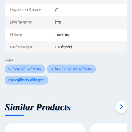
12प्रयोग करने में आसान:
हाँ
13पेंच सिर प्रकार:
हेक्स
14पेंचकस:
पेचकस सेट
15अधिकतम दबाव:
150 पीएसआई
Tags:
प्लास्टिक API क्रॉसओवर
त्वरित कनेक्ट एपीआई क्रॉसओवर
थ्रेड ट्यूबिंग और हेसिंग युग्मन
Similar Products