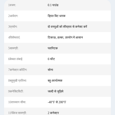
1वजन:
0.1 पाउंड
2आवेदन:
ड्रिल बिट धारक
3प्रयोग:
दो वस्तुओं को शीघ्रता से कनेक्ट करें
4विशेषताएं:
टिकाऊ, हल्का, उपयोग में आसान
5सामग्री:
प्लास्टिक
6केबल लंबाई:
6 फीट
7कनेक्टर कोटिंग:
सोना
8बहुमुखी प्रतिभा:
बहु-कार्यात्मक
9कनेक्टिविटी:
जल्दी से जुड़िये
10तापमान सीमा:
-40°F से 200°F
11पैकेज सामग्री:
2 कनेक्टर