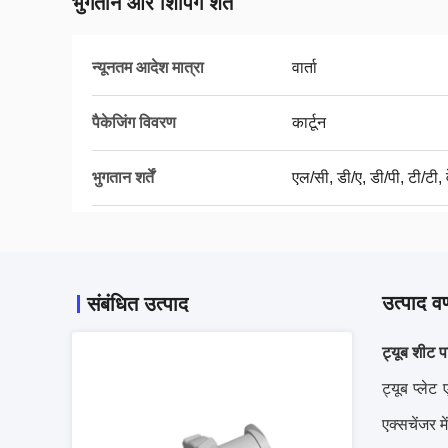
भुगतान और शिपिंग शर्तें
न्यूनतम आदेश मात्रा
वार्ता
पैकेजिंग विवरण
कार्टून
भुगतान शर्तें
एल/सी, डी/ए, डी/पी, टी/टी, व
उत्पाद वर
संबंधित उत्पाद
ट्यूब शीट
प
ट्यूब प्ले
एक्सचेंजर 