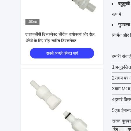
बहुमुखी
रूप में।
वीडियो
गुणवत्
एचएफसीपी डिस्कनेक्ट सीरीज़ बायोफार्मा और सेल
निर्मित और 
थेरेपी के लिए बाँझ त्वरित डिस्कनेक्ट
सबसे अच्छी कीमत पाएं
हमारी सेवाएं
1अनुकूलित
2समय पर और
3कम MOQ, 
4हमारे वित
5एक ईमानदा
सख्त गुणवत्
टैग：
प