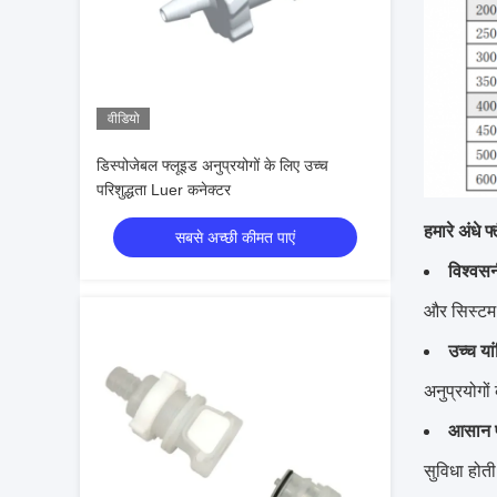
वीडियो
डिस्पोजेबल फ्लूइड अनुप्रयोगों के लिए उच्च
परिशुद्धता Luer कनेक्टर
हमारे अंधे फ
सबसे अच्छी कीमत पाएं
विश्वस
और सिस्टम
उच्च या
अनुप्रयोगों
आसान प
सुविधा होती