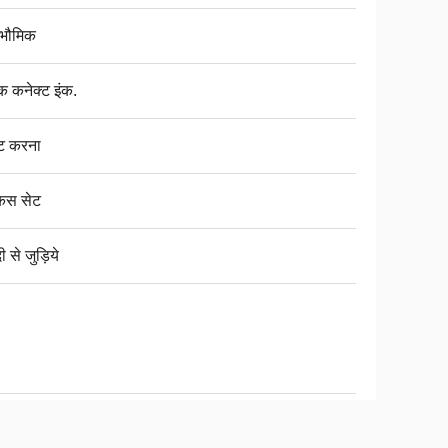
वभौमिक
क कनेक्ट इंक.
ट करना
कस सेट
ी से जुड़िये