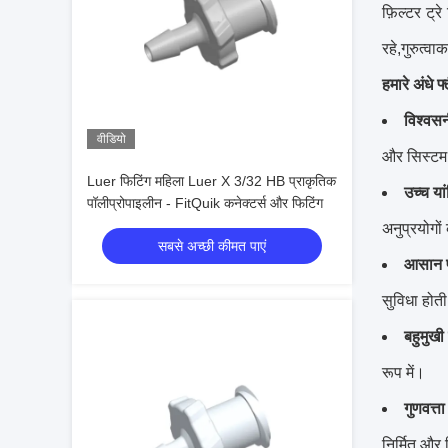
फ़िल्टर ट्र
रहे,गुरुत्व
हमारे अंधे फ
विश्वस
वीडियो
और सिस्टम
Luer फिटिंग महिला Luer X 3/32 HB प्राकृतिक
उच्च या
पॉलीप्रोपाइलीन - FitQuik कनेक्टर्स और फिटिंग
अनुप्रयोगों
सबसे अच्छी कीमत पाएं
आसान प
सुविधा होती
बहुमुखी
रूप में।
गुणवत्
निर्मित और 