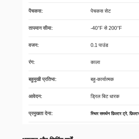
पेंचकस:
पेचकस सेट
तापमान सीमा:
-40°F से 200°F
वजन:
0.1 पाउंड
रंग:
काला
बहुमुखी प्रतिभा:
बहु-कार्यात्मक
आवेदन:
ड्रिल बिट धारक
प्रमुखता देना:
,
स्थिर समर्थन फ़िल्टर ट्रे
फ़िल्