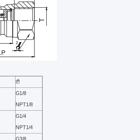
टी
G1/8
NPT1/8
G1/4
NPT1/4
G3/8