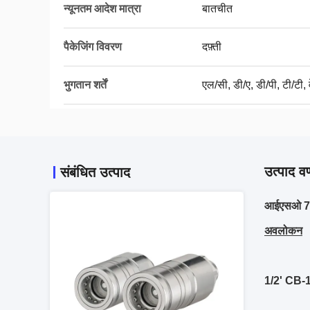
न्यूनतम आदेश मात्रा
बातचीत
पैकेजिंग विवरण
दफ़्ती
भुगतान शर्तें
एल/सी, डी/ए, डी/पी, टी/टी, व
उत्पाद वर
संबंधित उत्पाद
आईएसओ 7241
अवलोकन
1/2' CB-1 