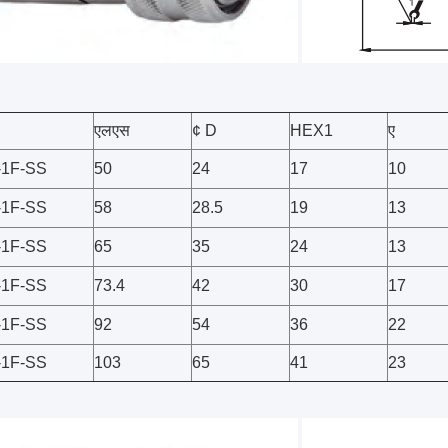
एलएस
¢ D
HEX1
ए
-1F-SS
50
24
17
10
-1F-SS
58
28.5
19
13
-1F-SS
65
35
24
13
-1F-SS
73.4
42
30
17
-1F-SS
92
54
36
22
-1F-SS
103
65
41
23