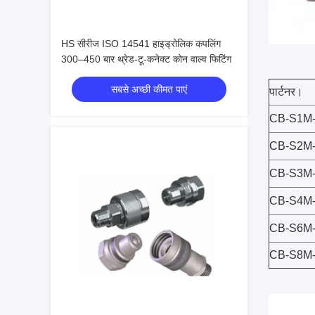
HS सीरीज ISO 14541 हाइड्रोलिक कपलिंग
300–450 बार थ्रेड-टू-कनेक्ट कोन वाल्व फिटिंग
सबसे अच्छी कीमत पाएं
पार्टनर।
CB-S1M
CB-S2M
CB-S3M
CB-S4M
CB-S6M
CB-S8M