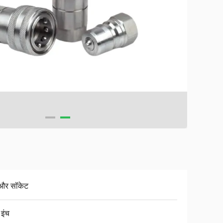
द और सॉकेट
 इंच