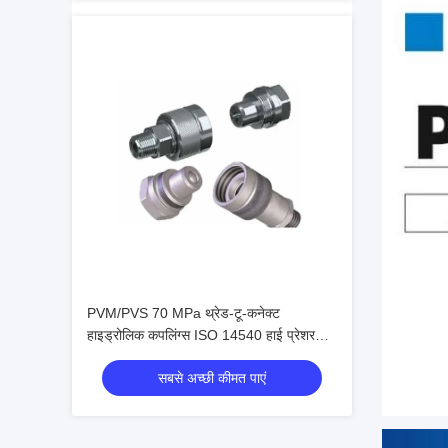
PVM/PVS 70 MPa थ्रेड-टू-कनेक्ट
हाइड्रोलिक कपलिंग्स ISO 14540 हाई प्रेशर
कोन वाल्व कनेक्टर्स
सबसे अच्छी कीमत पाएं