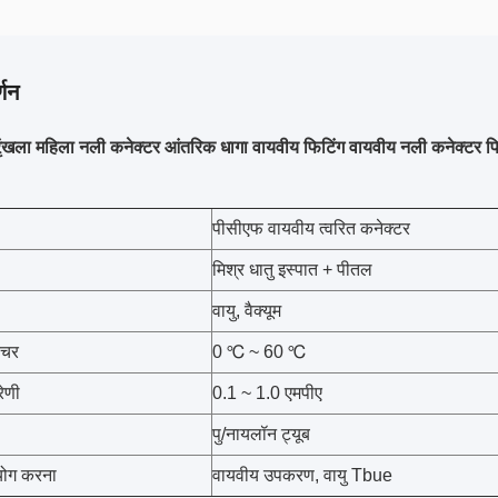
्णन
ृंखला महिला नली कनेक्टर आंतरिक धागा वायवीय फिटिंग वायवीय नली कनेक्टर फिटिं
पीसीएफ वायवीय त्वरित कनेक्टर
मिश्र धातु इस्पात + पीतल
वायु, वैक्यूम
रेचर
0 ℃ ~ 60 ℃
रेणी
0.1 ~ 1.0 एमपीए
पु/नायलॉन ट्यूब
योग करना
वायवीय उपकरण, वायु Tbue