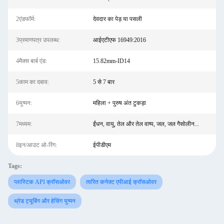
2एंडफॉर्म:
देवदार का पेड़ या पसली
3प्रमाणपत्र उपलब्ध:
आईएटीएफ 16949:2016
4मैक्स बार्ब एंड:
15.82mm-ID14
5काम का दबाव:
5 से 7 बार
6युग्मन:
महिला + पुरुष अंत टुकड़ा
7मध्यम:
ईंधन, वायु, तेल और तेल वाष्प, जल, जल गैसोलीन...
8इन/आउट ओ-रिंग:
ईपीडीएम
Tags:
प्लास्टिक API क्रॉसओवर
त्वरित कनेक्ट एपीआई क्रॉसओवर
थ्रेड ट्यूबिंग और हेसिंग युग्मन