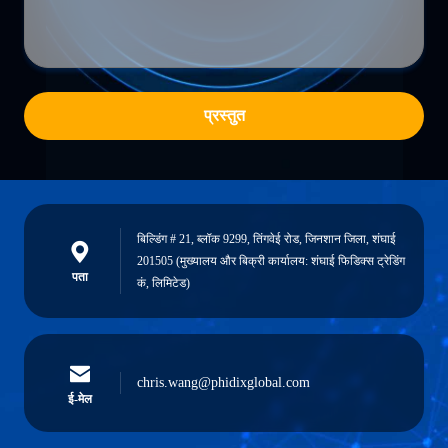
प्रस्तुत
बिल्डिंग # 21, ब्लॉक 9299, तिंगवेई रोड, जिनशान जिला, शंघाई
201505 (मुख्यालय और बिक्री कार्यालय: शंघाई फिडिक्स ट्रेडिंग
पता
कं, लिमिटेड)
chris.wang@phidixglobal.com
ई-मेल