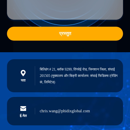
प्रस्तुत
बिल्डिंग # 21, ब्लॉक 9299, तिंगवेई रोड, जिनशान जिला, शंघाई
201505 (मुख्यालय और बिक्री कार्यालय: शंघाई फिडिक्स ट्रेडिंग
पता
कं, लिमिटेड)
chris.wang@phidixglobal.com
ई-मेल