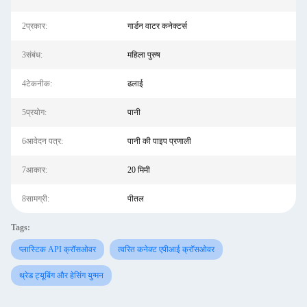
2प्रकार:
गार्डन वाटर कनेक्टर्स
3संबंध:
महिला पुरुष
4टेकनीक:
ढलाई
5प्रयोग:
पानी
6आवेदन पत्र:
पानी की पाइप प्रणाली
7आकार:
20 मिमी
8सामग्री:
पीतल
Tags:
प्लास्टिक API क्रॉसओवर
त्वरित कनेक्ट एपीआई क्रॉसओवर
थ्रेड ट्यूबिंग और हेसिंग युग्मन