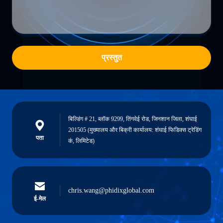
प्रस्तुत
बिल्डिंग # 21, ब्लॉक 9299, तिंगवेई रोड, जिनशान जिला, शंघाई
201505 (मुख्यालय और बिक्री कार्यालय: शंघाई फिडिक्स ट्रेडिंग
पता
कं, लिमिटेड)
chris.wang@phidixglobal.com
ई-मेल