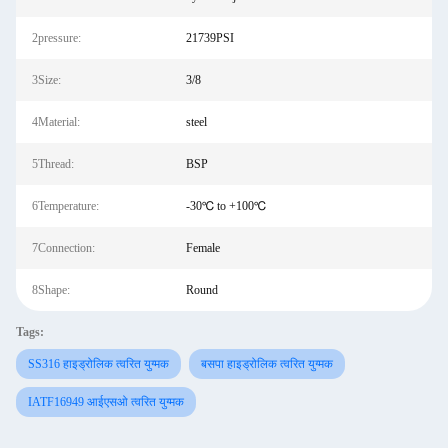
2pressure:
21739PSI
3Size:
3/8
4Material:
steel
5Thread:
BSP
6Temperature:
-30℃ to +100℃
7Connection:
Female
8Shape:
Round
Tags:
SS316 हाइड्रोलिक त्वरित युग्मक
बसपा हाइड्रोलिक त्वरित युग्मक
IATF16949 आईएसओ त्वरित युग्मक