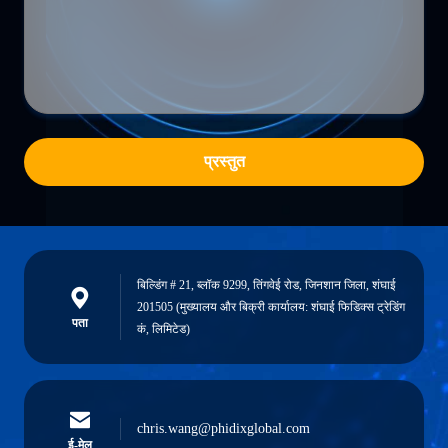
प्रस्तुत
बिल्डिंग # 21, ब्लॉक 9299, तिंगवेई रोड, जिनशान जिला, शंघाई
201505 (मुख्यालय और बिक्री कार्यालय: शंघाई फिडिक्स ट्रेडिंग
पता
कं, लिमिटेड)
chris.wang@phidixglobal.com
ई-मेल