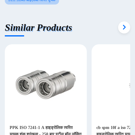
IATF16949 आईएसओ त्वरित युग्मक
Similar Products
PPK ISO 7241-1 A हाइड्रोलिक त्वरित
cb spm 10f a iso 7241a 
युग्मक शंकु श्रृंखला - 250 बार स्टील बॉल लॉकिंग
हाइड्रोलिक त्वरित युग्मन