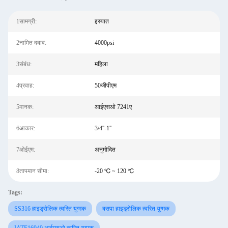
1सामग्री:
इस्पात
2नामित दबाव:
4000psi
3संबंध:
महिला
4प्रवाह:
50जीपीएम
5मानक:
आईएसओ 7241ए
6आकार:
3/4''-1''
7ओईएम:
अनुमोदित
8तापमान सीमा:
-20 ℃ ~ 120 ℃
Tags:
SS316 हाइड्रोलिक त्वरित युग्मक
बसपा हाइड्रोलिक त्वरित युग्मक