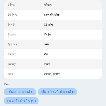
1संबंध:
धकेलना
2आवेदन:
ट्रक और ट्रेलर
3वारंटी:
12 महीने
4प्रकार:
फिटिंग
5हेड कोड:
अन्य
6आकार:
गोल
7सामग्री:
पीतल
8धागा:
बीएसपी, एनपीटी
Tags:
प्लास्टिक API क्रॉसओवर
त्वरित कनेक्ट एपीआई क्रॉसओवर
थ्रेड ट्यूबिंग और हेसिंग युग्मन