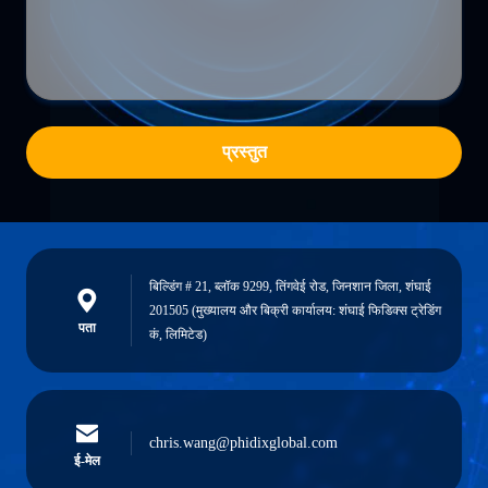
प्रस्तुत
बिल्डिंग # 21, ब्लॉक 9299, तिंगवेई रोड, जिनशान जिला, शंघाई
201505 (मुख्यालय और बिक्री कार्यालय: शंघाई फिडिक्स ट्रेडिंग
पता
कं, लिमिटेड)
chris.wang@phidixglobal.com
ई-मेल