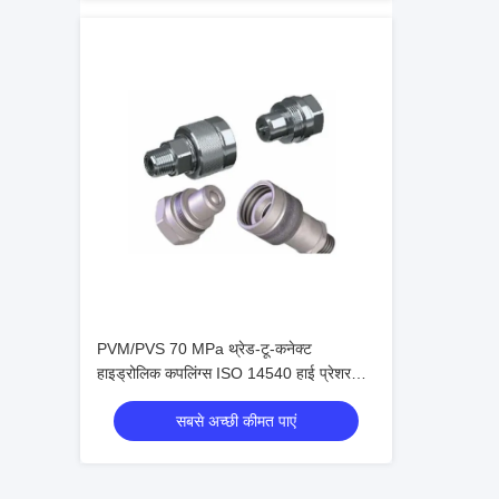
PVM/PVS 70 MPa थ्रेड-टू-कनेक्ट
हाइड्रोलिक कपलिंग्स ISO 14540 हाई प्रेशर
कोन वाल्व कनेक्टर्स
सबसे अच्छी कीमत पाएं