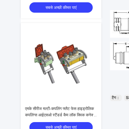
मशीनरी के लिए
सबसे अच्छी कीमत पाएं
टैग：
S
एमके सीरीज मल्टी-कपलिंग फ्लैट फेस हाइड्रोलिक
कपलिंग्स आईएसओ स्टैंडर्ड कैम लॉक क्विक कनेक्ट
सिस्टम
सबसे अच्छी कीमत पाएं