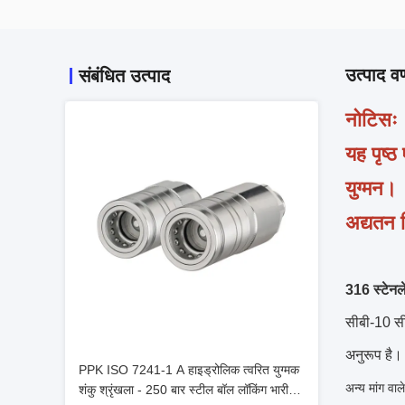
उत्पाद वर
संबंधित उत्पाद
नोटिसः
यह पृष्ठ
युग्मन।
अद्यतन व
316 स्टेनल
सीबी-10 सी
अनुरूप है।
PPK ISO 7241-1 A हाइड्रोलिक त्वरित युग्मक
अन्य मांग वा
शंकु श्रृंखला - 250 बार स्टील बॉल लॉकिंग भारी