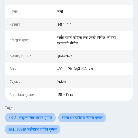
2संबंध:
नली
3आकार:
1/8 '' - 1 ''
पार्कर एसटी सीरीज, हंस एसटी सीरीज, फोस्टर
4के साथ संगत:
एफएसटी सीरीज
5उत्पाद का नाम:
होज कपलर
6तापमान:
-20 ~ 120 डिग्री सेल्सियस
7प्रकार:
फिटिंग
8मूल्यांकित प्रवाह:
45L / मिनट
Tags:
SS316 हाइड्रोलिक त्वरित युग्मक
बसपा हाइड्रोलिक त्वरित युग्मक
IATF16949 आईएसओ त्वरित युग्मक