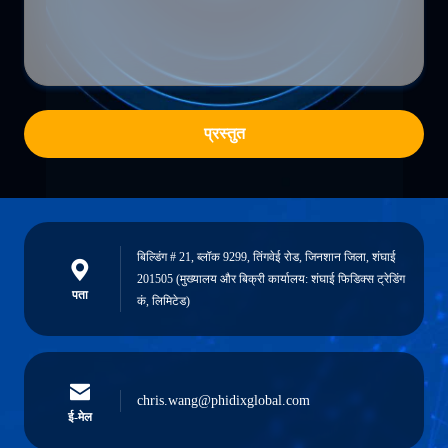
प्रस्तुत
बिल्डिंग # 21, ब्लॉक 9299, तिंगवेई रोड, जिनशान जिला, शंघाई
201505 (मुख्यालय और बिक्री कार्यालय: शंघाई फिडिक्स ट्रेडिंग
पता
कं, लिमिटेड)
chris.wang@phidixglobal.com
ई-मेल