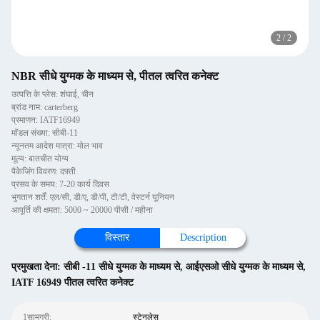
2
/
2
NBR सीधे युग्मक के माध्यम से, पीतल त्वरित कनेक्ट
उत्पत्ति के प्लेस: शंघाई, चीन
ब्रांड नाम: carterberg
प्रमाणन: IATF16949
मॉडल संख्या: सीबी-11
न्यूनतम आदेश मात्रा: मोल भाव
मूल्य: बातचीत योग्य
पैकेजिंग विवरण: दफ़्ती
प्रसव के समय: 7-20 कार्य दिवस
भुगतान शर्तें: एल/सी, डी/ए, डी/पी, टी/टी, वेस्टर्न यूनियन
आपूर्ति की क्षमता: 5000 ~ 20000 पीसी / महीना
विस्तार
Description
प्रमुखता देना:
सीबी -11 सीधे युग्मक के माध्यम से
,
आईएसओ सीधे युग्मक के माध्यम से
,
IATF 16949 पीतल त्वरित कनेक्ट
1सामग्री:
स्टेनलेस