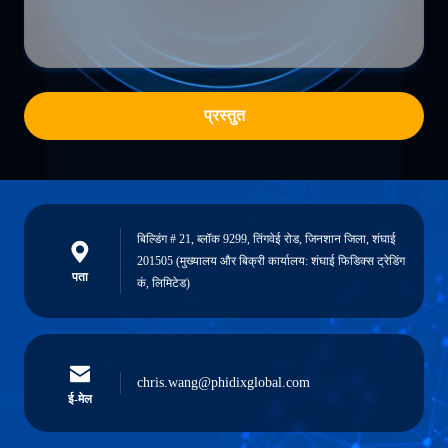
प्रस्तुत
बिल्डिंग # 21, ब्लॉक 9299, तिंगवेई रोड, जिनशान जिला, शंघाई
201505 (मुख्यालय और बिक्री कार्यालय: शंघाई फिडिक्स ट्रेडिंग
पता
कं, लिमिटेड)
chris.wang@phidixglobal.com
ई-मेल