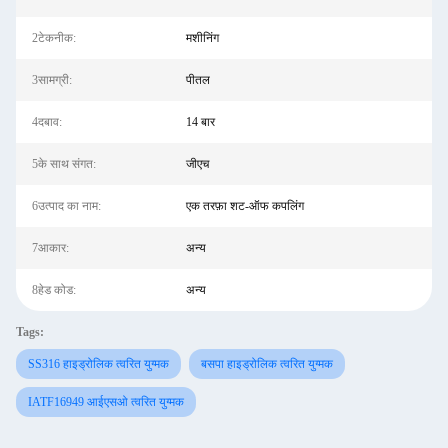
2टेकनीक:
मशीनिंग
3सामग्री:
पीतल
4दबाव:
14 बार
5के साथ संगत:
जीएच
6उत्पाद का नाम:
एक तरफ़ा शट-ऑफ कपलिंग
7आकार:
अन्य
8हेड कोड:
अन्य
Tags:
SS316 हाइड्रोलिक त्वरित युग्मक
बसपा हाइड्रोलिक त्वरित युग्मक
IATF16949 आईएसओ त्वरित युग्मक