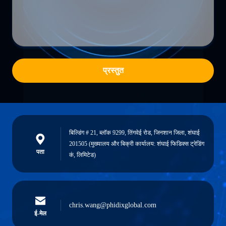
प्रस्तुत
बिल्डिंग # 21, ब्लॉक 9299, तिंगवेई रोड, जिनशान जिला, शंघाई
201505 (मुख्यालय और बिक्री कार्यालय: शंघाई फिडिक्स ट्रेडिंग
पता
कं, लिमिटेड)
chris.wang@phidixglobal.com
ई-मेल