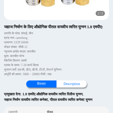
2
/
2
जहाज निर्माण के लिए औद्योगिक पीतल वायवीय त्वरित युग्मन 1.0 एमपीए:
उत्पत्ति के प्लेस: शंघाई, चीन
ब्रांड नाम: carterberg
प्रमाणन: IATF16949
मॉडल संख्या: सीबी-12
न्यूनतम आदेश मात्रा: बातचीत
मूल्य: बातचीत योग्य
पैकेजिंग विवरण: दफ़्ती
प्रसव के समय: 7-20 कार्य दिवस
भुगतान शर्तें: एल/सी, डी/ए, डी/पी, टी/टी, वेस्टर्न यूनियन
आपूर्ति की क्षमता: 5000 ~ 20000 पीसी / माह
विस्तार
Description
प्रमुखता देना:
1.0 एमपीए औद्योगिक वायवीय त्वरित रिलीज युग्मन
,
जहाज निर्माण वायवीय त्वरित कनेक्ट
,
पीतल वायवीय त्वरित कनेक्ट युग्मन
1सामग्री:
पीतल