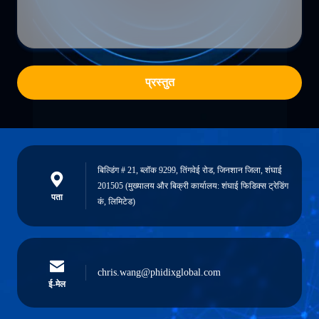
प्रस्तुत
बिल्डिंग # 21, ब्लॉक 9299, तिंगवेई रोड, जिनशान जिला, शंघाई
201505 (मुख्यालय और बिक्री कार्यालय: शंघाई फिडिक्स ट्रेडिंग
पता
कं, लिमिटेड)
chris.wang@phidixglobal.com
ई-मेल