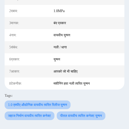
2दबाव:
1.0MPa
3मानक:
बंद प्रकार
4नाम:
वायवीय युग्मन
5संबंध:
नली / धागा
6प्रकार:
युग्मन
7आकार:
आपको जो भी चाहिए
8टेकनीक:
मशीनिंग हवा नली त्वरित युग्मन
Tags:
1.0 एमपीए औद्योगिक वायवीय त्वरित रिलीज युग्मन
जहाज निर्माण वायवीय त्वरित कनेक्ट
पीतल वायवीय त्वरित कनेक्ट युग्मन