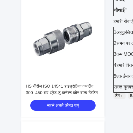
चौथाई"
हमारी सेवाएं
1अनुकूलित
2समय पर और
3कम MOQ, 
4हमारे वित
5एक ईमानदा
HS सीरीज ISO 14541 हाइड्रोलिक कपलिंग
सख्त गुणवत्
300–450 बार थ्रेड-टू-कनेक्ट कोन वाल्व फिटिंग
टैग：
S
सबसे अच्छी कीमत पाएं