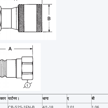
आकार
पार्टनर।
धागा
ए
बी
CB-S2S-1FN-B
4/1-18
2.01
1.06