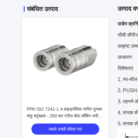
उत्पाद वर
संबंधित उत्पाद
पार्कर ब्रु
सीबी सीरीज 
उत्कृष्ट उ
उपकरण
विशेषताएं
स्व-सील 
PUSH-PU
पहनने और
PPK ISO 7241-1 A हाइड्रोलिक त्वरित युग्मक
मानक स
शंकु श्रृंखला - 250 बार स्टील बॉल लॉकिंग भारी
मशीनरी के लिए
मानक सील
सबसे अच्छी कीमत पाएं