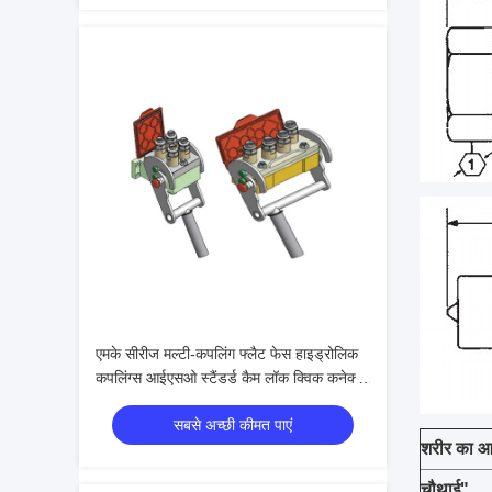
एमके सीरीज मल्टी-कपलिंग फ्लैट फेस हाइड्रोलिक
कपलिंग्स आईएसओ स्टैंडर्ड कैम लॉक क्विक कनेक्ट
सिस्टम
सबसे अच्छी कीमत पाएं
शरीर का 
चौथाई"