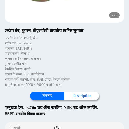
2
/
2
उद्योग बंद, युग्मन, बीएसपीपी वायवीय त्वरित युग्मक
उत्पत्ति के प्लेस: शंघाई, चीन
ब्रांड नाम: carterberg
प्रमाणन: IATF16949
मॉडल संख्या: सीबी-7
न्यूनतम आदेश मात्रा: मोल भाव
मूल्य: बातचीत योग्य
पैकेजिंग विवरण: दफ़्ती
प्रसव के समय: 7-20 कार्य दिवस
भुगतान शर्तें: एल/सी, डी/ए, डी/पी, टी/टी, वेस्टर्न यूनियन
आपूर्ति की क्षमता: 5000 ~ 20000 पीसी / महीना
विस्तार
Description
प्रमुखता देना:
0.25in शट ऑफ कपलिंग
,
NBR शट ऑफ कपलिंग
,
BSPP वायवीय क्विक कपलर
1सामग्री:
स्टील