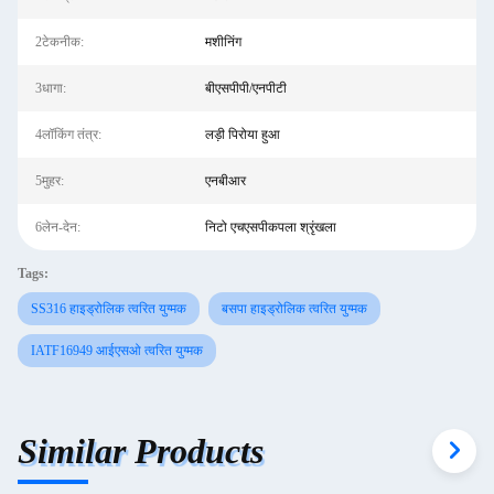
2टेकनीक:
मशीनिंग
3धागा:
बीएसपीपी/एनपीटी
4लॉकिंग तंत्र:
लड़ी पिरोया हुआ
5मुहर:
एनबीआर
6लेन-देन:
निटो एचएसपीकपला श्रृंखला
Tags:
SS316 हाइड्रोलिक त्वरित युग्मक
बसपा हाइड्रोलिक त्वरित युग्मक
IATF16949 आईएसओ त्वरित युग्मक
Similar Products