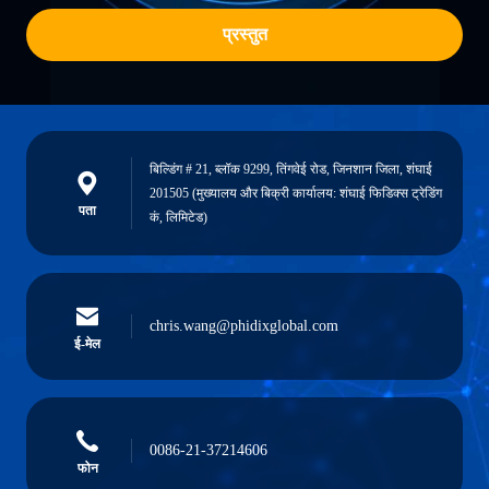
प्रस्तुत
बिल्डिंग # 21, ब्लॉक 9299, तिंगवेई रोड, जिनशान जिला, शंघाई
201505 (मुख्यालय और बिक्री कार्यालय: शंघाई फिडिक्स ट्रेडिंग
पता
कं, लिमिटेड)
chris.wang@phidixglobal.com
ई-मेल
0086-21-37214606
फोन