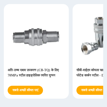
अति-उच्च दबाव उपकरण (CB-TQ) के लिए
सीबी-वाईएम कोयला खान त्व
70MPa स्टील हाइड्रोलिक त्वरित युग्मन
प्लेटेड कार्बन स्टील - D
सबसे अच्छी कीमत पाएं
सबसे अच्छी कीमत पाएं