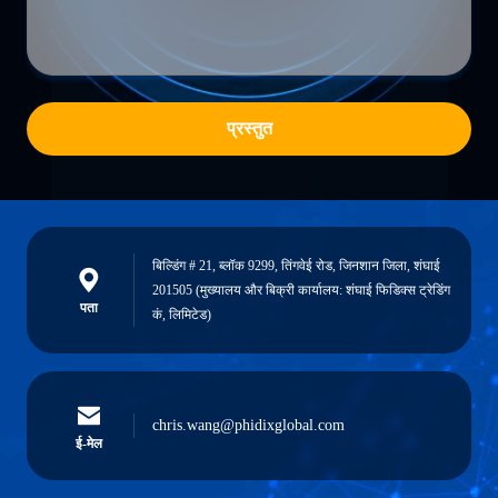
प्रस्तुत
बिल्डिंग # 21, ब्लॉक 9299, तिंगवेई रोड, जिनशान जिला, शंघाई
201505 (मुख्यालय और बिक्री कार्यालय: शंघाई फिडिक्स ट्रेडिंग
पता
कं, लिमिटेड)
chris.wang@phidixglobal.com
ई-मेल