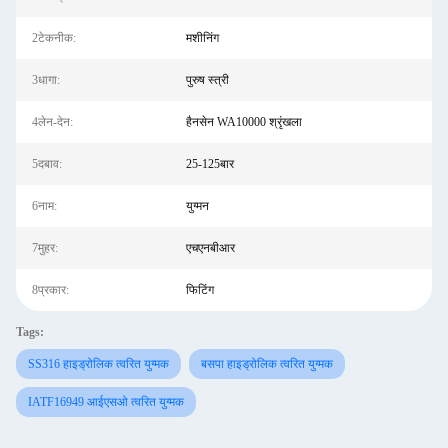
2टेकनीक:
मशीनिंग
3धागा:
पुरुष स्त्री
4लेन-देन:
हैनसेन WA10000 श्रृंखला
5दबाव:
25-125बार
6नाम:
युग्मन
7मुहर:
एचएनबीआर
8प्रकार:
फिटिंग
Tags:
SS316 हाइड्रोलिक त्वरित युग्मक
बसपा हाइड्रोलिक त्वरित युग्मक
IATF16949 आईएसओ त्वरित युग्मक