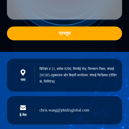
प्रस्तुत
बिल्डिंग # 21, ब्लॉक 9299, तिंगवेई रोड, जिनशान जिला, शंघाई
201505 (मुख्यालय और बिक्री कार्यालय: शंघाई फिडिक्स ट्रेडिंग
पता
कं, लिमिटेड)
chris.wang@phidixglobal.com
ई-मेल