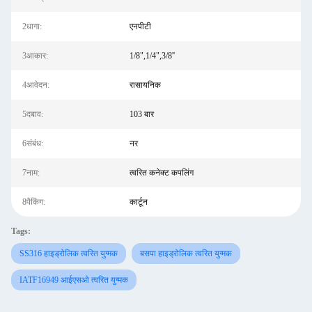
2धागा:
एनपीटी
3आकार:
1/8",1/4",3/8''
4आवेदन:
रासायनिक
5दबाव:
103 बार
6संबंध:
नर
7नाम:
त्वरित कनेक्ट कपलिंग
8पैकिंग:
कार्टून
Tags:
SS316 हाइड्रोलिक त्वरित युग्मक
बसपा हाइड्रोलिक त्वरित युग्मक
IATF16949 आईएसओ त्वरित युग्मक