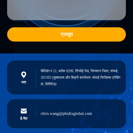
प्रस्तुत
बिल्डिंग # 21, ब्लॉक 9299, तिंगवेई रोड, जिनशान जिला, शंघाई
201505 (मुख्यालय और बिक्री कार्यालय: शंघाई फिडिक्स ट्रेडिंग
पता
कं, लिमिटेड)
chris.wang@phidixglobal.com
ई-मेल