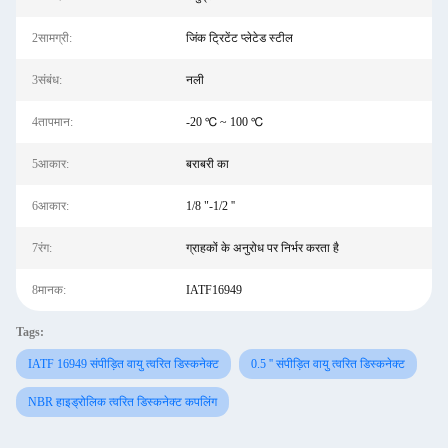
2सामग्री:
जिंक ट्रिटेंट प्लेटेड स्टील
3संबंध:
नली
4तापमान:
-20 ℃ ~ 100 ℃
5आकार:
बराबरी का
6आकार:
1/8 "-1/2 ''
7रंग:
ग्राहकों के अनुरोध पर निर्भर करता है
8मानक:
IATF16949
Tags:
IATF 16949 संपीड़ित वायु त्वरित डिस्कनेक्ट
0.5 '' संपीड़ित वायु त्वरित डिस्कनेक्ट
NBR हाइड्रोलिक त्वरित डिस्कनेक्ट कपलिंग