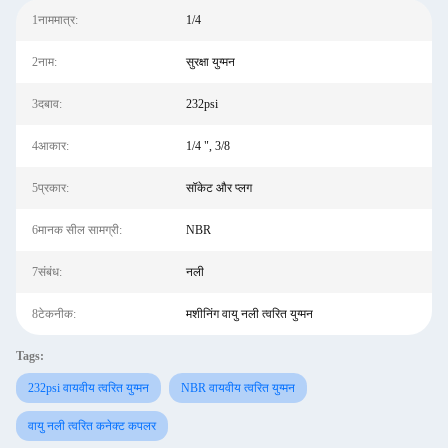
1नाममात्र:
1/4
2नाम:
सुरक्षा युग्मन
3दबाव:
232psi
4आकार:
1/4 ", 3/8
5प्रकार:
सॉकेट और प्लग
6मानक सील सामग्री:
NBR
7संबंध:
नली
8टेकनीक:
मशीनिंग वायु नली त्वरित युग्मन
Tags:
232psi वायवीय त्वरित युग्मन
NBR वायवीय त्वरित युग्मन
वायु नली त्वरित कनेक्ट कपलर