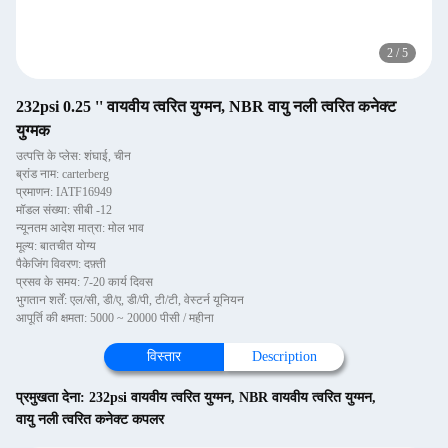
2
/
5
232psi 0.25 '' वायवीय त्वरित युग्मन, NBR वायु नली त्वरित कनेक्ट
युग्मक
उत्पत्ति के प्लेस: शंघाई, चीन
ब्रांड नाम: carterberg
प्रमाणन: IATF16949
मॉडल संख्या: सीबी -12
न्यूनतम आदेश मात्रा: मोल भाव
मूल्य: बातचीत योग्य
पैकेजिंग विवरण: दफ़्ती
प्रसव के समय: 7-20 कार्य दिवस
भुगतान शर्तें: एल/सी, डी/ए, डी/पी, टी/टी, वेस्टर्न यूनियन
आपूर्ति की क्षमता: 5000 ~ 20000 पीसी / महीना
विस्तार
Description
प्रमुखता देना:
232psi वायवीय त्वरित युग्मन
,
NBR वायवीय त्वरित युग्मन
,
वायु नली त्वरित कनेक्ट कपलर