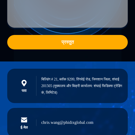
प्रस्तुत
बिल्डिंग # 21, ब्लॉक 9299, तिंगवेई रोड, जिनशान जिला, शंघाई
201505 (मुख्यालय और बिक्री कार्यालय: शंघाई फिडिक्स ट्रेडिंग
पता
कं, लिमिटेड)
chris.wang@phidixglobal.com
ई-मेल