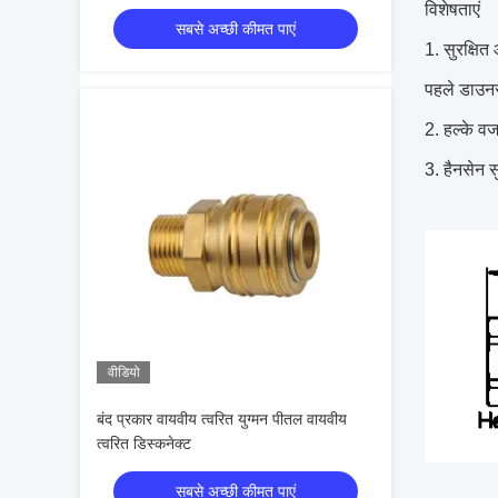
विशेषताएं
सबसे अच्छी कीमत पाएं
सुरक्षित
पहले डाउनस
हल्के वज
हैनसेन स
वीडियो
बंद प्रकार वायवीय त्वरित युग्मन पीतल वायवीय
त्वरित डिस्कनेक्ट
सबसे अच्छी कीमत पाएं