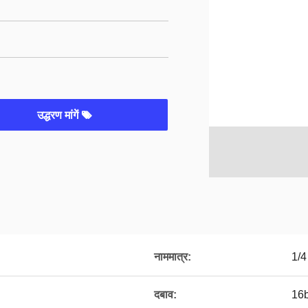
उद्धरण मांगें
नाममात्र:
1/4
दबाव:
16