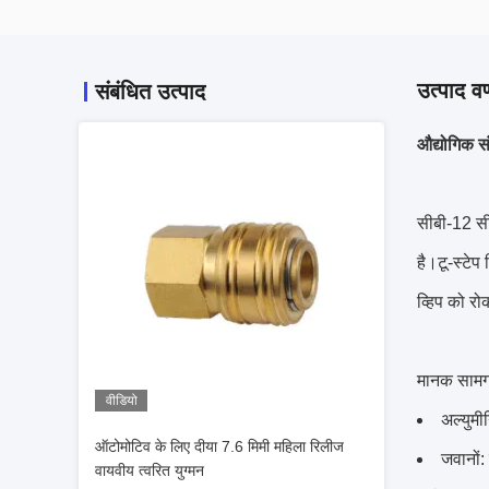
उत्पाद वर
संबंधित उत्पाद
औद्योगिक स
सीबी-12 सी
है।टू-स्टेप
व्हिप को रो
मानक सामग्
वीडियो
अल्युमी
ऑटोमोटिव के लिए दीया 7.6 मिमी महिला रिलीज
जवानों
वायवीय त्वरित युग्मन