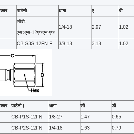
आकार
पार्टनो।
धागा
ए
बी
सीबी-
1/4-18
2.97
1.02
एस२एस-12एफएन-एफ
CB-S3S-12FN-F
3/8-18
3.18
1.02
आकार
पार्टनो।
धागा
सी
डी
CB-P1S-12FN
1/8-27
1.47
0.65
CB-P2S-12FN
1/4-18
1.63
0.79