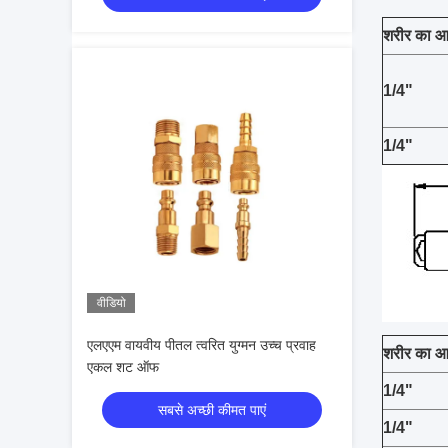
शरीर का 
1/4"
1/4"
वीडियो
एलएएम वायवीय पीतल त्वरित युग्मन उच्च प्रवाह
शरीर का 
एकल शट ऑफ
1/4"
सबसे अच्छी कीमत पाएं
1/4"