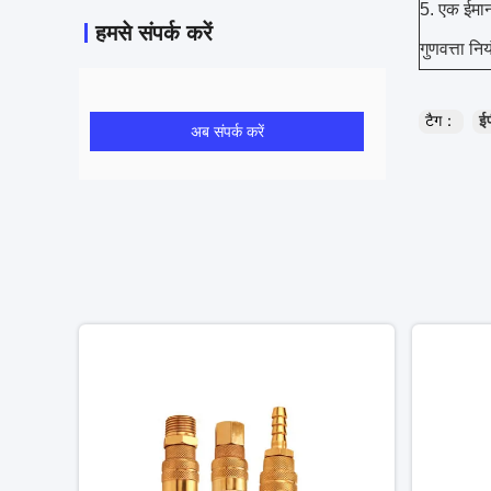
5. एक ईमान
हमसे संपर्क करें
गुणवत्ता नि
टैग：
ईप
अब संपर्क करें