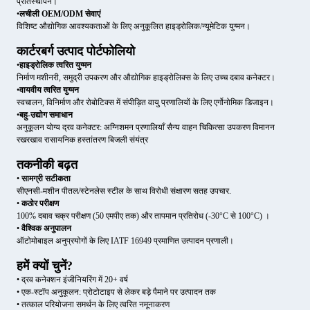
प्रतिस्थापन।
•
लचीली OEM/ODM सेवाएं
विशिष्ट औद्योगिक आवश्यकताओं के लिए अनुकूलित हाइड्रोलिक/न्यूमेटिक युग्मन।
कार्टरबर्ग उत्पाद पोर्टफोलियो
•
हाइड्रोलिक त्वरित युग्मन
निर्माण मशीनरी, समुद्री उपकरण और औद्योगिक हाइड्रोलिक्स के लिए उच्च दबाव कनेक्टर।
•
वायवीय त्वरित युग्मन
स्वचालन, विनिर्माण और रोबोटिक्स में संपीड़ित वायु प्रणालियों के लिए एर्गोनोमिक डिजाइन।
•
बहु-उद्योग समाधान
अनुकूलन योग्य द्रव कनेक्टर: अग्निशमन प्रणालियाँ सैन्य वाहन चिकित्सा उपकरण विमानन
रखरखाव रासायनिक हस्तांतरण बिजली संयंत्र
तकनीकी बढ़त
•
सामग्री सटीकता
सीएनसी-मशीन पीतल/स्टेनलेस स्टील के साथ विरोधी संक्षारण सतह उपचार.
•
कठोर परीक्षण
100% दबाव चक्र परीक्षण (50 एमपीए तक) और तापमान प्रतिरोध (-30°C से 100°C) ।
•
वैश्विक अनुपालन
ऑटोमोबाइल अनुप्रयोगों के लिए IATF 16949 प्रमाणित उत्पादन प्रणाली।
हमें क्यों चुनें?
• द्रव कनेक्शन इंजीनियरिंग में 20+ वर्ष
• एक-स्टॉप अनुकूलन: प्रोटोटाइप से लेकर बड़े पैमाने पर उत्पादन तक
• तत्काल परियोजना समर्थन के लिए त्वरित नमूनाकरण