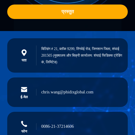
प्रस्तुत
बिल्डिंग # 21, ब्लॉक 9299, तिंगवेई रोड, जिनशान जिला, शंघाई
201505 (मुख्यालय और बिक्री कार्यालय: शंघाई फिडिक्स ट्रेडिंग
पता
कं, लिमिटेड)
chris.wang@phidixglobal.com
ई-मेल
0086-21-37214606
फोन